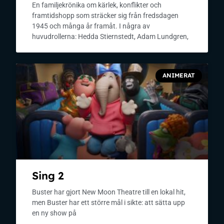
En familjekrönika om kärlek, konflikter och
framtidshopp som sträcker sig från fredsdagen
1945 och många år framåt. I några av
huvudrollerna: Hedda Stiernstedt, Adam Lundgren,
ANIMERAT
Sing 2
Buster har gjort New Moon Theatre till en lokal hit,
men Buster har ett större mål i sikte: att sätta upp
en ny show på