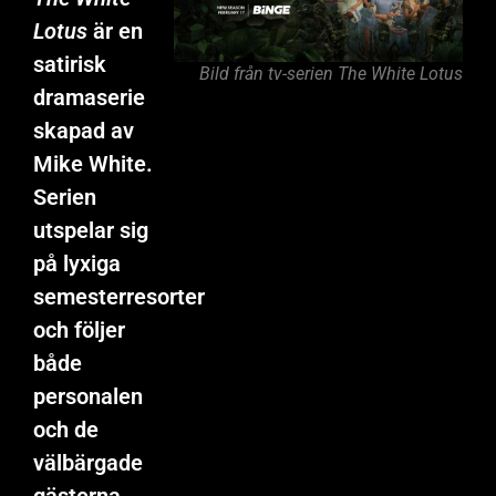
Lotus
är en
satirisk
Bild från tv-serien The White Lotus
dramaserie
skapad av
Mike White.
Serien
utspelar sig
på lyxiga
semesterresorter
och följer
både
personalen
och de
välbärgade