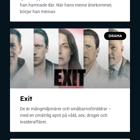
han hamnade där. När hans minne återkommer,
börjar han minnas
DRAMA
Exit
De är mångmiljonärer och småbarnsföräldrar –
med en omättlig aptit på våld, sex, droger och
insideraffärer.