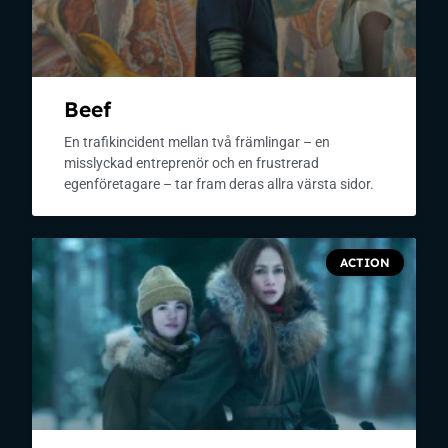
Beef
En trafikincident mellan två främlingar – en
misslyckad entreprenör och en frustrerad
egenföretagare – tar fram deras allra värsta sidor.
ACTION