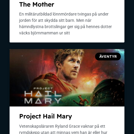
The Mother
En militärutbildad lönnmördare tvingas på under
jorden för att skydda sitt barn. Men när
hämndlystna brottslingar ger sig på hennes dotter
väcks björnmamman ur sitt
ÄVENTYR
Project Hail Mary
Vetenskapsläraren Ryland Grace vaknar på ett
rymdskepp utan att minnas vem han är eller hur