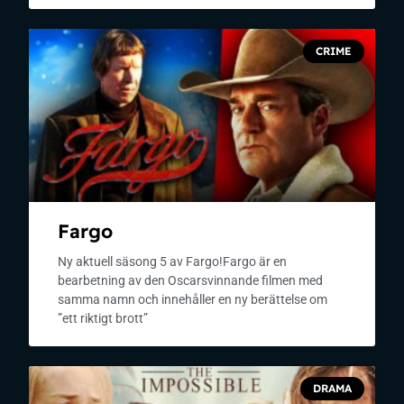
CRIME
Fargo
Ny aktuell säsong 5 av Fargo!Fargo är en
bearbetning av den Oscarsvinnande filmen med
samma namn och innehåller en ny berättelse om
”ett riktigt brott”
DRAMA