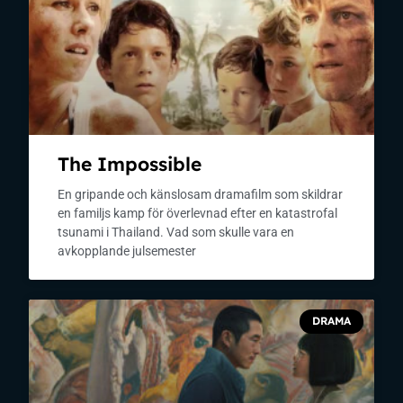
The Impossible
En gripande och känslosam dramafilm som skildrar
en familjs kamp för överlevnad efter en katastrofal
tsunami i Thailand. Vad som skulle vara en
avkopplande julsemester
DRAMA